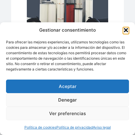
Cartuchos, Mangas Plisadas Filtrantes Para
Gestionar consentimiento
Captación De Polvo.
Ofrecido por:
Para ofrecer las mejores experiencias, utilizamos tecnologías como las
TESTORI IBERIA – Filtratex
cookies para almacenar y/o acceder a la información del dispositivo. El
consentimiento de estas tecnologías nos permitirá procesar datos como
el comportamiento de navegación o las identificaciones únicas en este
sitio. No consentir o retirar el consentimiento, puede afectar
negativamente a ciertas características y funciones.
Aceptar
Denegar
Ver preferencias
Catálogo – ES SOLIDOS Process Engineering
Política de cookies
Política de privacidad
Aviso legal
Ofrecido por: