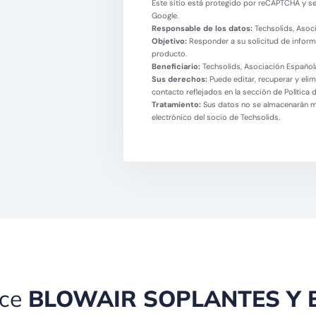
Este sitio está protegido por reCAPTCHA y se 
Google.
Responsable de los datos:
Techsolids, Asoci
Objetivo:
Responder a su solicitud de informa
producto.
Beneficiario:
Techsolids, Asociación Española
Sus derechos:
Puede editar, recuperar y eli
contacto reflejados en la sección de Política 
Tratamiento:
Sus datos no se almacenarán más
electrónico del socio de Techsolids.
ece
BLOWAIR SOPLANTES Y 