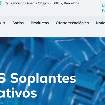
C/ Francisco Giner, 27, bajos - 08012, Barcelona
E
E
n
Socios
Productos
Oferta tecnológica
Notic
S Soplantes
ativos
AS DE VACÍO