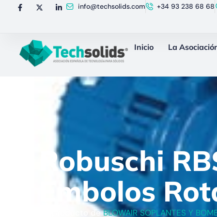
info@techsolids.com
+34 93 238 68 68
Inicio
La Asociació
Robuschi RB
Embolos Rot
Un producto de
BLOWAIR SOPLANTES Y BOMB