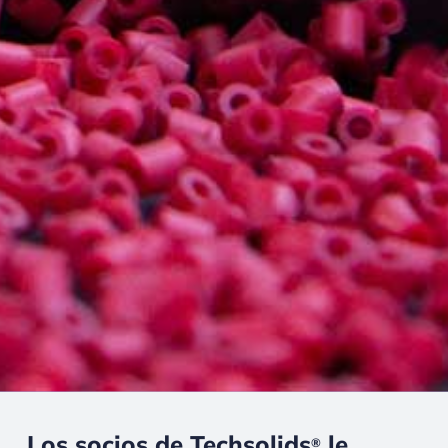
Los socios de Techsolids
le
®