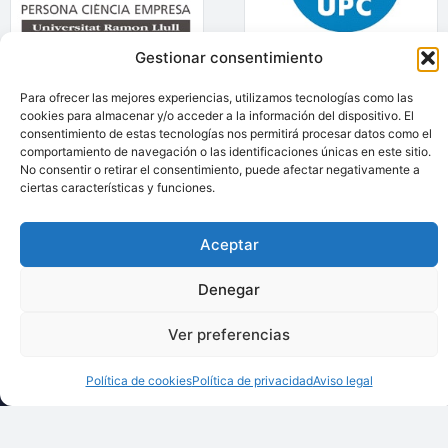
Gestionar consentimiento
Para ofrecer las mejores experiencias, utilizamos tecnologías como las
cookies para almacenar y/o acceder a la información del dispositivo. El
Llámenos:
consentimiento de estas tecnologías nos permitirá procesar datos como el
comportamiento de navegación o las identificaciones únicas en este sitio.
+34 93 238 68 68
No consentir o retirar el consentimiento, puede afectar negativamente a
Techsolids
está
Dónde estamos:
®
ciertas características y funciones.
formado por las
C/ Francisco Giner,
empresas que
27, bajos
Aceptar
integran toda la
08012 Barcelona
tecnología y los
Denegar
Escríbanos:
servicios para el
info@techsolids.com
procesamiento de
Ver preferencias
Síganos en redes
materiales
sociales
granulados y
Política de cookies
Política de privacidad
Aviso legal
polvos secos