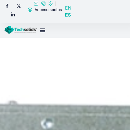
EN
Acceso socios
ES