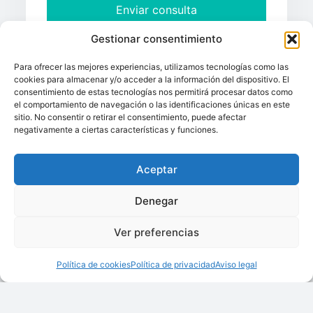
Enviar consulta
Gestionar consentimiento
Este sitio está protegido por reCAPTCHA y se aplican la
política de privacidad y los términos de servicio de Google.
Responsable de los datos:
Techsolids, Asociación Española
Para ofrecer las mejores experiencias, utilizamos tecnologías como las
de Tecnología para Sólidos, NIF: G66231515
cookies para almacenar y/o acceder a la información del dispositivo. El
Objetivo:
Responder a su solicitud de información por parte
consentimiento de estas tecnologías nos permitirá procesar datos como
del socio de Techsolids propietario del producto.
el comportamiento de navegación o las identificaciones únicas en este
Beneficiario:
Techsolids, Asociación Española de Tecnología
sitio. No consentir o retirar el consentimiento, puede afectar
para Sólidos
negativamente a ciertas características y funciones.
Sus derechos:
Puede editar, recuperar y eliminar su
información cuando lo desee a través de los datos de
contacto reflejados en la sección de Política de Privacidad.
Aceptar
Tratamiento:
Sus datos no se almacenarán más allá del
tiempo que estén en el cliente de correo electrónico del
Denegar
socio de Techsolids.
Ver preferencias
Política de cookies
Política de privacidad
Aviso legal