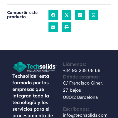
Compartir este
producto
Llámenos:
+34 93 238 68 68
Techsolids
está
Dónde estamos:
®
formado por las
C/ Francisco Giner,
empresas que
27, bajos
integran toda la
08012 Barcelona
tecnología y los
Escríbanos:
servicios para el
info@techsolids.com
procesamiento de