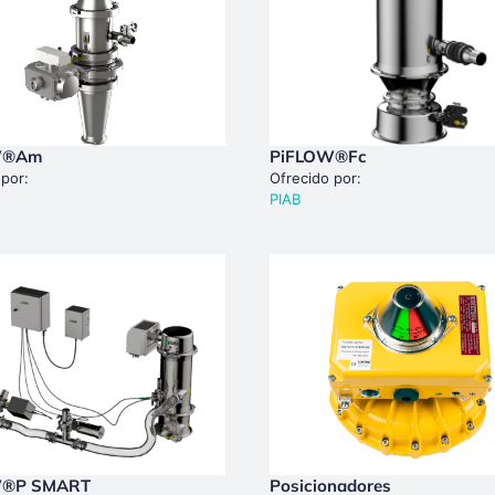
W®am
PiFLOW®fc
 por:
Ofrecido por:
PIAB
W®p SMART
Posicionadores