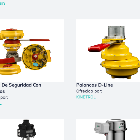
UID
 De Seguridad Con
Palancas D-Line
tos
Ofrecido por:
KINETROL
 por:
L