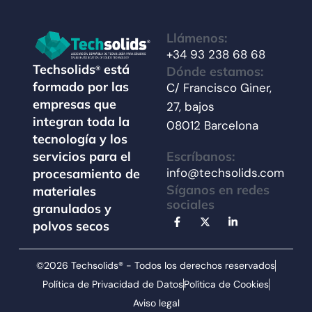
Llámenos:
+34 93 238 68 68
Techsolids
está
Dónde estamos:
®
formado por las
C/ Francisco Giner,
empresas que
27, bajos
integran toda la
08012 Barcelona
tecnología y los
Escríbanos:
servicios para el
info@techsolids.com
procesamiento de
Síganos en redes
materiales
sociales
granulados y
polvos secos
©2026 Techsolids® - Todos los derechos reservados
Política de Privacidad de Datos
Política de Cookies
Aviso legal