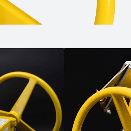
roducto
ara que el trabajador pueda ajustar
ipo en caso de necesidad.
n de normas ATEX
/
ATEX
/
 tratamiento de graneles sólidos
/
s
/
Ingeniería
/
Plantas de embalaje
/
Plantas de filtración
/
ciclaje
/
Seguridad y Salud
/
Toma muestras
/
Pass
/
Válvulas activa - pasiva
/