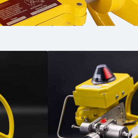
Descripción del p
Permite desengranar el actuador p
manualmente la posición del equ
Gama de producto:
Actuadores neumáticos
/
Aplicació
Componentes para la manipulación /
Construcción de plantas
/
Depósito
Materiales resistentes al desgaste
/
Plantas de ingenieria
/
Plantas de re
Transporte neumático
/
Válvula By 