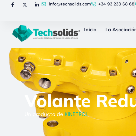
info@techsolids.com
+34 93 238 68 68
Inicio
La Asociació
Volante Red
Un producto de
KINETROL