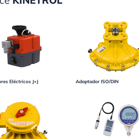
ece
KINETROL
res Eléctricos J+J
Adaptador ISO/DIN