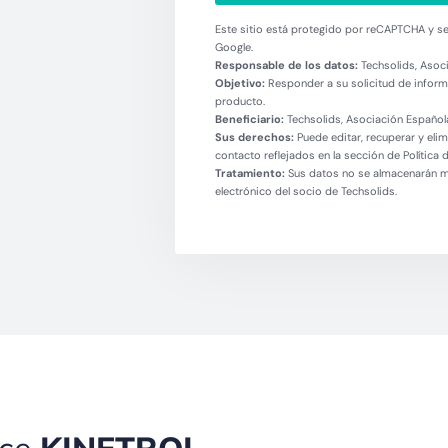
Este sitio está protegido por reCAPTCHA y se 
Google.
Responsable de los datos:
Techsolids, Asoci
Objetivo:
Responder a su solicitud de informa
producto.
Beneficiario:
Techsolids, Asociación Española
Sus derechos:
Puede editar, recuperar y eli
contacto reflejados en la sección de Política 
Tratamiento:
Sus datos no se almacenarán más
electrónico del socio de Techsolids.