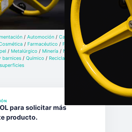
dos
/
Válvulas de diafragma
/
sólidos
/
Válvulas de mariposa
/
oma de muestra
/
Válvulas desviadoras
/
vulas y electroválvulas
imentación
/
Automoción
/
Caucho y Plástico​
/
Cosmética
/
Farmacéutico
/
Fundición
/
Grasas
pel
/
Metalúrgico
/
Minería
/
Naval y Portuario​
 barnices​
/
Químico​
/
Reciclaje
/
superficies
IÓN
L para solicitar más
te producto.