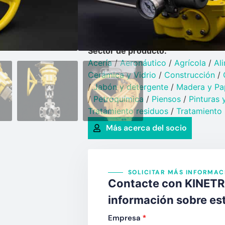
Válvulas de bola cerámica para sóli
Válvulas de guillotina domino para 
Válvulas de parada
/
Válvulas de t
Válvulas rotativas y alveolares
/
Vál
Sector de producto:
Acería
/
Aeronáutico
/
Agrícola
/
Al
Cerámica y Vidrio​
/
Construcción
/
/
Jabón y detergente​
/
Madera y Pa
/
Petroquímica​
/
Piensos
/
Pinturas y
Tratamiento residuos
/
Tratamiento 
Más acerca del socio
SOLICITAR MÁS INFORMAC
Contacte con KINETRO
información sobre es
Empresa
*