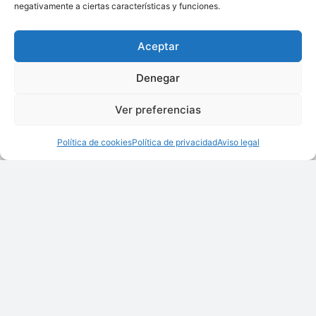
negativamente a ciertas características y funciones.
Ofrecido por:
ADIX INGENIERÍA
Aceptar
Denegar
Ver preferencias
Política de cookies
Política de privacidad
Aviso legal
Válvula De Aislamiento Activo ExPINCH
Ofrecido por:
ADIX INGENIERÍA