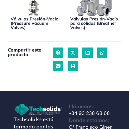
Válvulas Presión-Vacío
Válvulas Presión-Vacío
(Pressure Vacuum
para sólidos (Breather
Valves)
Valves)
Compartir este
producto
Llámenos:
+34 93 238 68 68
Techsolids
está
Dónde estamos:
®
formado por las
C/ Francisco Giner,