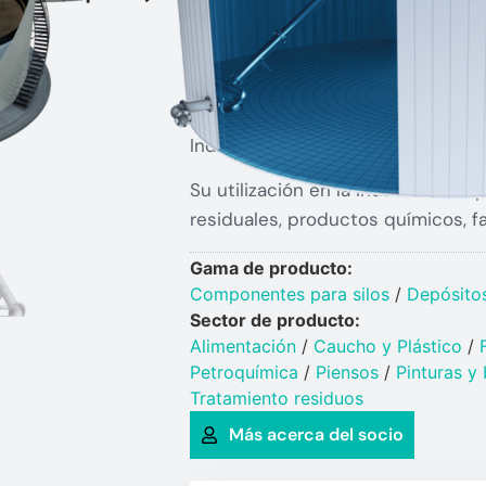
Brazos de succión (Floating Suctio
Separadores de aceite (Oil Skimm
Juntas rotativas (Swivel & Pivot Jo
Mirillas (Sight Glasses)
Indicadores de nivel mecánicos (T
Su utilización en la industria co
residuales, productos químicos, f
Gama de producto:
Componentes para silos
/
Depósito
Sector de producto:
Alimentación
/
Caucho y Plástico​
/
Petroquímica​
/
Piensos
/
Pinturas y 
Tratamiento residuos
Más acerca del socio