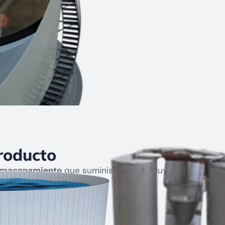
roducto
almacenamiento
que suministramos incluyen,
tos:
 Floating Roofs and Seals)
cy Vents)
 Gauge Hatch)