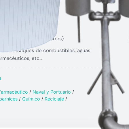
n Units)
ers)
ints)
ank Liquid Level Indicators)
mprende tanques de combustibles, aguas
armacéuticos, etc…
s
Farmacéutico
/
Naval y Portuario​
/
barnices​
/
Químico​
/
Reciclaje
/