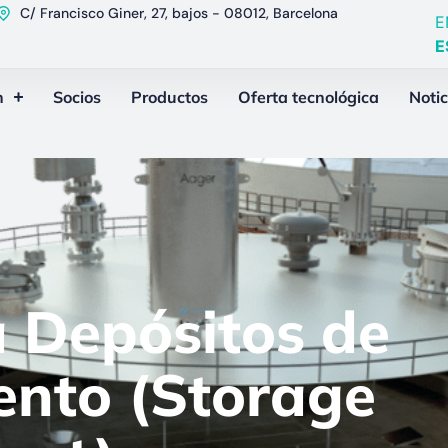
C/ Francisco Giner, 27, bajos - 08012, Barcelona
E
E
n
Socios
Productos
Oferta tecnológica
Notic
 Depósitos de
nto (Storage