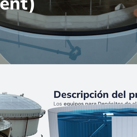
ent)
Descripción del p
Los
equipos para Depósitos de 
entre otros, los siguientes elemen
Techos flotantes y Sellos (Internal
Válvulas de Emergencia (Emergen
Escotilla de medición (Manhole /