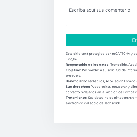
En
Este sitio está protegido por reCAPTCHA y se 
Google.
Responsable de los datos:
Techsolids, Asoci
Objetivo:
Responder a su solicitud de informa
producto.
Beneficiario:
Techsolids, Asociación Española
Sus derechos:
Puede editar, recuperar y eli
contacto reflejados en la sección de Política 
Tratamiento:
Sus datos no se almacenarán más
electrónico del socio de Techsolids.