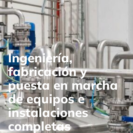
Ingeniería,
fabricación y
puesta en marcha
de equipos e
instalaciones
completas