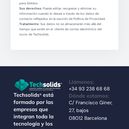
para Sólidos
Sus derechos:
Puede editar, recuperar y eliminar su
información cuando lo desee a través de los datos de
contacto reflejados en la sección de Política de Privacidad.
Tratamiento:
Sus datos no se almacenarán más allá del
tiempo que estén en el cliente de correo electrónico del
socio de Techsolids.
Llámenos:
+34 93 238 68 68
Techsolids
está
Dónde estamos:
®
formado por las
C/ Francisco Giner,
empresas que
27, bajos
integran toda la
08012 Barcelona
tecnología y los