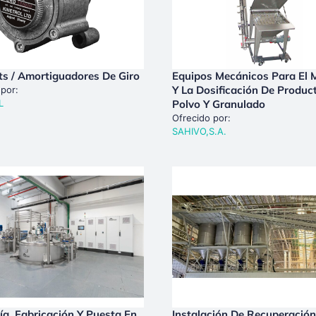
s / Amortiguadores De Giro
Equipos Mecánicos Para El 
Y La Dosificación De Produc
 por:
L
Polvo Y Granulado
Ofrecido por:
SAHIVO,S.A.
ría, Fabricación Y Puesta En
Instalación De Recuperació