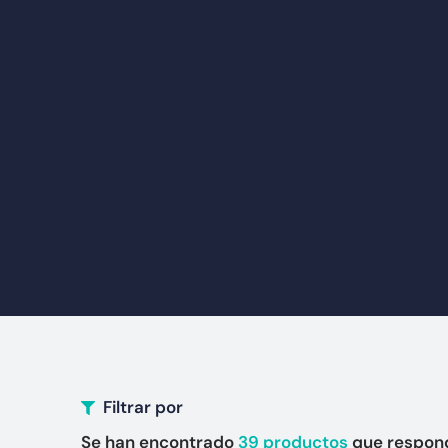
Filtrar por
Se han encontrado
39
productos
que respond