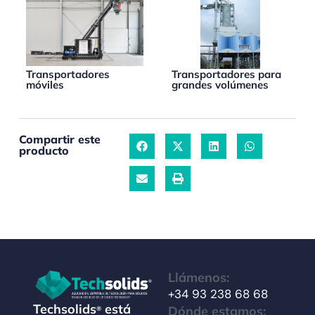
Transportadores
Transportadores para
móviles
grandes volúmenes
Compartir este
producto
Llámenos:
+34 93 238 68 68
Techsolids
está
Dónde estamos:
®