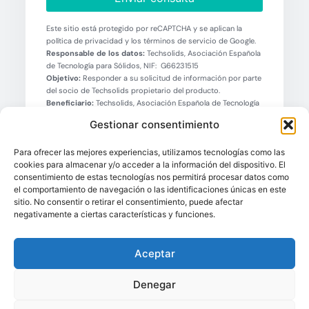
Este sitio está protegido por reCAPTCHA y se aplican la
política de privacidad y los términos de servicio de Google.
Responsable de los datos:
Techsolids, Asociación Española
de Tecnología para Sólidos, NIF: G66231515
Objetivo:
Responder a su solicitud de información por parte
del socio de Techsolids propietario del producto.
Beneficiario:
Techsolids, Asociación Española de Tecnología
para Sólidos
Gestionar consentimiento
Sus derechos:
Puede editar, recuperar y eliminar su
información cuando lo desee a través de los datos de
Para ofrecer las mejores experiencias, utilizamos tecnologías como las
contacto reflejados en la sección de Política de Privacidad.
cookies para almacenar y/o acceder a la información del dispositivo. El
Tratamiento:
Sus datos no se almacenarán más allá del
consentimiento de estas tecnologías nos permitirá procesar datos como
tiempo que estén en el cliente de correo electrónico del
el comportamiento de navegación o las identificaciones únicas en este
socio de Techsolids.
sitio. No consentir o retirar el consentimiento, puede afectar
negativamente a ciertas características y funciones.
Aceptar
Denegar
TAMBIÉN LE PUEDE INTERESAR