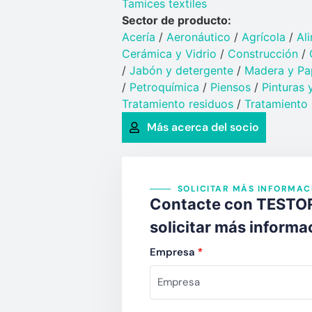
Tamices textiles
Sector de producto:
Acería
/
Aeronáutico
/
Agrícola
/
Al
Cerámica y Vidrio​
/
Construcción
/
/
Jabón y detergente​
/
Madera y Pa
/
Petroquímica​
/
Piensos
/
Pinturas y
Tratamiento residuos
/
Tratamiento 
Más acerca del socio
SOLICITAR MÁS INFORMAC
Contacte con TESTORI 
solicitar más informa
Empresa
*