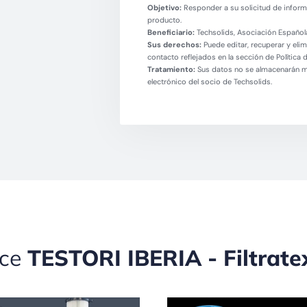
Objetivo:
Responder a su solicitud de informa
producto.
Beneficiario:
Techsolids, Asociación Española
Sus derechos:
Puede editar, recuperar y eli
contacto reflejados en la sección de Política 
Tratamiento:
Sus datos no se almacenarán más
electrónico del socio de Techsolids.
ece
TESTORI IBERIA - Filtrate