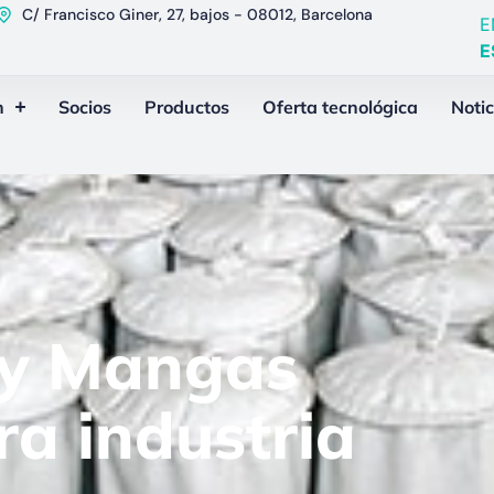
C/ Francisco Giner, 27, bajos - 08012, Barcelona
E
E
n
Socios
Productos
Oferta tecnológica
Notic
 y Mangas
ra industria