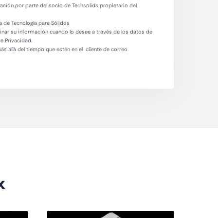
ción por parte del socio de Techsolids propietario del
 de Tecnología para Sólidos
minar su información cuando lo desee a través de los datos de
de Privacidad.
 allá del tiempo que estén en el cliente de correo
x