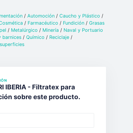
imentación
/
Automoción
/
Caucho y Plástico​
/
Cosmética
/
Farmacéutico
/
Fundición
/
Grasas
pel
/
Metalúrgico
/
Minería
/
Naval y Portuario​
 barnices​
/
Químico​
/
Reciclaje
/
superficies
IÓN
IBERIA - Filtratex para
ción sobre este producto.