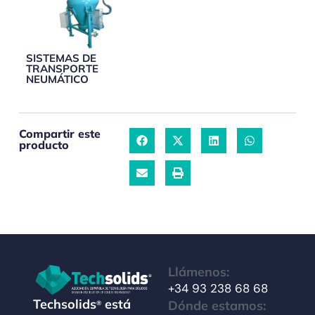
SISTEMAS DE
TRANSPORTE
NEUMÁTICO
Compartir este
producto
Llámenos:
+34 93 238 68 68
Techsolids
está
Dónde estamos:
®