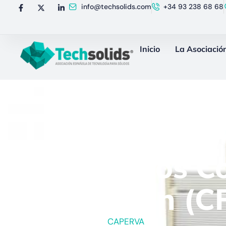
info@techsolids.com
+34 93 238 68 68
Inicio
La Asociació
Elementos C
Filtración (C
Un producto de
CAPERVA