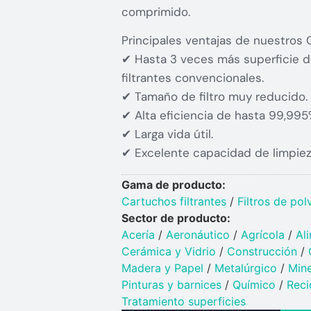
comprimido.
Principales ventajas de nuestros 
✔ Hasta 3 veces más superficie de
filtrantes convencionales.
✔ Tamaño de filtro muy reducido.
✔ Alta eficiencia de hasta 99,995
✔ Larga vida útil.
✔ Excelente capacidad de limpieza
Gama de producto:
Cartuchos filtrantes
/
Filtros de pol
Sector de producto:
Acería
/
Aeronáutico
/
Agrícola
/
Al
Cerámica y Vidrio​
/
Construcción
/
Madera y Papel
/
Metalúrgico
/
Mine
Pinturas y barnices​
/
Químico​
/
Reci
Tratamiento superficies