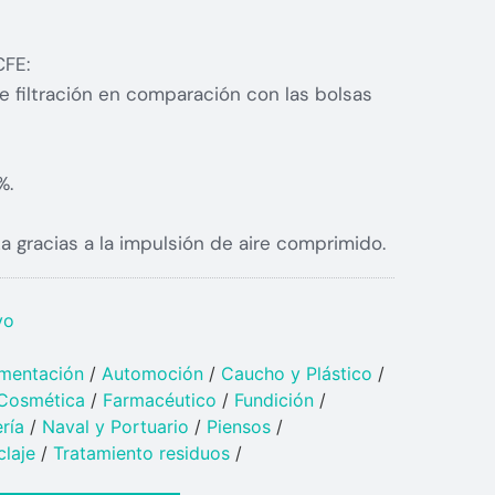
CFE:
 filtración en comparación con las bolsas
%.
 gracias a la impulsión de aire comprimido.
vo
imentación
/
Automoción
/
Caucho y Plástico​
/
Cosmética
/
Farmacéutico
/
Fundición
/
ría
/
Naval y Portuario​
/
Piensos
/
claje
/
Tratamiento residuos
/