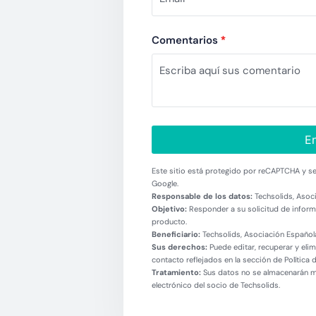
Comentarios
*
En
Este sitio está protegido por reCAPTCHA y se 
Google.
Responsable de los datos:
Techsolids, Asoci
Objetivo:
Responder a su solicitud de informa
producto.
Beneficiario:
Techsolids, Asociación Española
Sus derechos:
Puede editar, recuperar y eli
contacto reflejados en la sección de Política 
Tratamiento:
Sus datos no se almacenarán más
electrónico del socio de Techsolids.