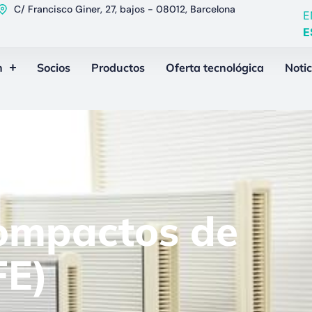
C/ Francisco Giner, 27, bajos - 08012, Barcelona
E
E
n
Socios
Productos
Oferta tecnológica
Notic
ompactos de
FE)