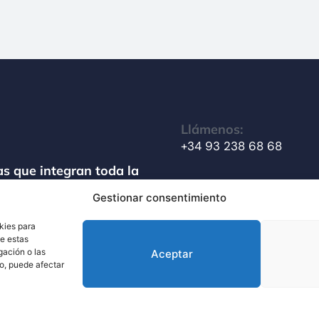
Llámenos:
+34 93 238 68 68
s que integran toda la
amiento de materiales
Gestionar consentimiento
Escríbanos:
info@techsolids.com
kies para
de estas
gación o las
Aceptar
to, puede afectar
ítica de Privacidad de Datos
Política de Cookies
Aviso legal