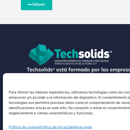
Volver
Techsolids
está formado por las empresa
®
tecnología y los servicios para el proces
granulados y polvos secos
Para ofrecer las mejores experiencias, utilizamos tecnologías como las coo
almacenar y/o acceder a la información del dispositivo. El consentimiento 
tecnologías nos permitirá procesar datos como el comportamiento de nave
identificaciones únicas en este sitio. No consentir o retirar el consentimien
negativamente a ciertas características y funciones.
©2026 Techsolids® - Todos los derechos reservados
Pol
Política de cookies
Política de privacidad
Aviso legal