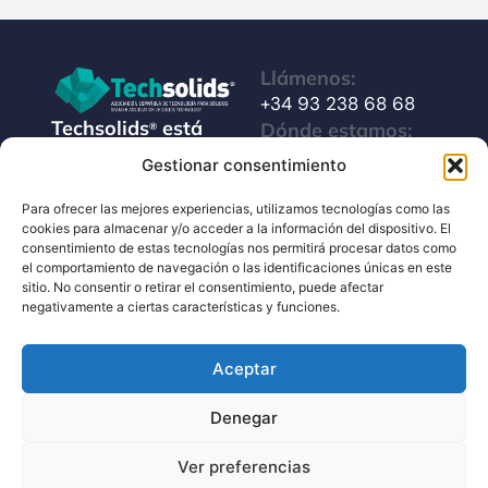
Llámenos:
+34 93 238 68 68
Techsolids
está
Dónde estamos:
®
formado por las
C/ Francisco Giner,
Gestionar consentimiento
empresas que
27, bajos
integran toda la
Para ofrecer las mejores experiencias, utilizamos tecnologías como las
08012 Barcelona
cookies para almacenar y/o acceder a la información del dispositivo. El
tecnología y los
consentimiento de estas tecnologías nos permitirá procesar datos como
Escríbanos:
servicios para el
el comportamiento de navegación o las identificaciones únicas en este
info@techsolids.com
procesamiento de
sitio. No consentir o retirar el consentimiento, puede afectar
negativamente a ciertas características y funciones.
Síganos en redes
materiales
sociales
granulados y
Aceptar
polvos secos
Denegar
©2026 Techsolids® - Todos los derechos reservados
Política de Privacidad de Datos
Política de Cookies
Ver preferencias