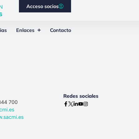
Acceso socios
N
S
ias
Enlaces
Contacto
Redes sociales
344 700
cmi.es
w.sacmi.es