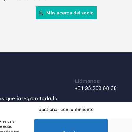
Más acerca del socio
Llámenos:
+34 93 238 68 68
s que integran toda la
amiento de materiales
Gestionar consentimiento
Escríbanos:
info@techsolids.com
kies para
de estas
gación o las