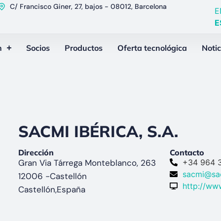
C/ Francisco Giner, 27, bajos - 08012, Barcelona
E
E
n
Socios
Productos
Oferta tecnológica
Notic
SACMI IBÉRICA, S.A.
Dirección
Contacto
Gran Via Tárrega Monteblanco, 263
+34 964 
sacmi@sa
12006 -
Castellón
http://ww
Castellón,
España