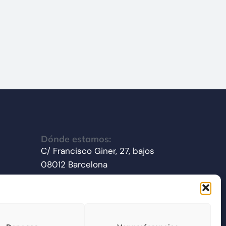
Dónde estamos:
C/ Francisco Giner, 27, bajos
08012 Barcelona
Síganos en redes sociales