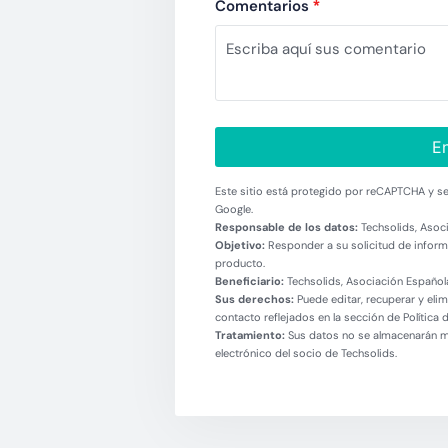
Comentarios
*
En
Este sitio está protegido por reCAPTCHA y se 
Google.
Responsable de los datos:
Techsolids, Asoci
Objetivo:
Responder a su solicitud de informa
producto.
Beneficiario:
Techsolids, Asociación Española
Sus derechos:
Puede editar, recuperar y eli
contacto reflejados en la sección de Política 
Tratamiento:
Sus datos no se almacenarán más
electrónico del socio de Techsolids.