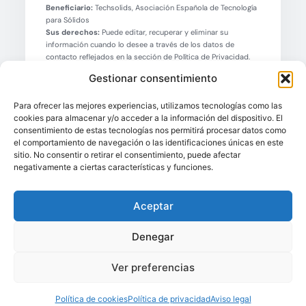
Beneficiario:
Techsolids, Asociación Española de Tecnología
para Sólidos
Sus derechos:
Puede editar, recuperar y eliminar su
información cuando lo desee a través de los datos de
contacto reflejados en la sección de Política de Privacidad.
Tratamiento:
Sus datos no se almacenarán más allá del
Gestionar consentimiento
tiempo que estén en el cliente de correo electrónico del
socio de Techsolids.
Para ofrecer las mejores experiencias, utilizamos tecnologías como las
cookies para almacenar y/o acceder a la información del dispositivo. El
consentimiento de estas tecnologías nos permitirá procesar datos como
el comportamiento de navegación o las identificaciones únicas en este
sitio. No consentir o retirar el consentimiento, puede afectar
negativamente a ciertas características y funciones.
Aceptar
TAMBIÉN LE PUEDE INTERESAR
Otros productos que ofrece
Denegar
ERALKI ENGINEERING, S.L.
Ver preferencias
Política de cookies
Política de privacidad
Aviso legal