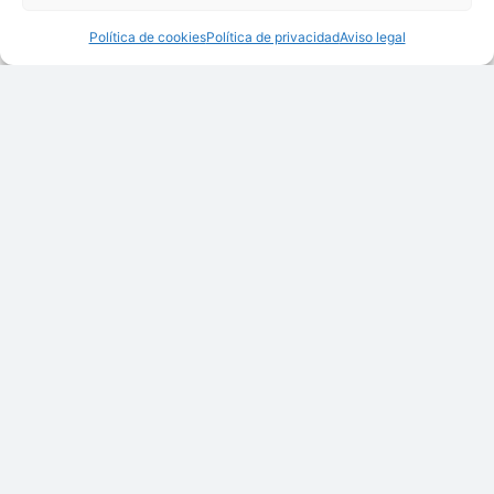
Política de cookies
Política de privacidad
Aviso legal
Criba a vibración CN
Criba GIROS
Elevador de Cangilones
Elevador EC
Z
Estación de llenado de
Estación de vaciado de
Big-Bags LEB
Big-Bags VDSC