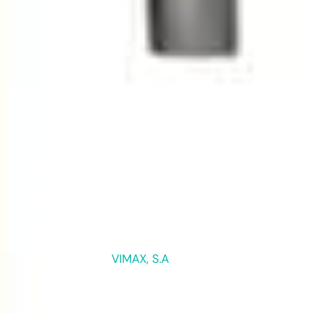
Estación de
llenado de Big-
Bags LEB
Un producto de
VIMAX, S.A