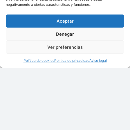
negativamente a ciertas características y funciones.
Aceptar
Criba a vibración CN
Criba GIROS
Denegar
Ver preferencias
Política de cookies
Política de privacidad
Aviso legal
Elevador de Cangilones
Elevador EC
Z