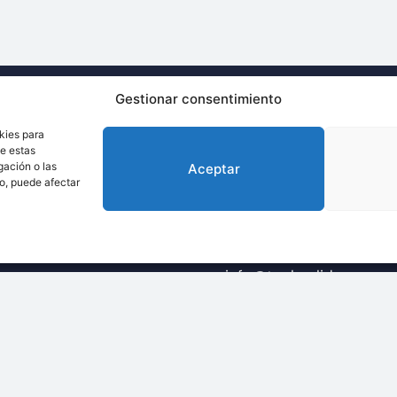
Gestionar consentimiento
kies para
Llámenos:
de estas
gación o las
Aceptar
+34 93 238 68 68
to, puede afectar
s que integran toda la
amiento de materiales
Escríbanos:
info@techsolids.com
ítica de Privacidad de Datos
Política de Cookies
Aviso legal