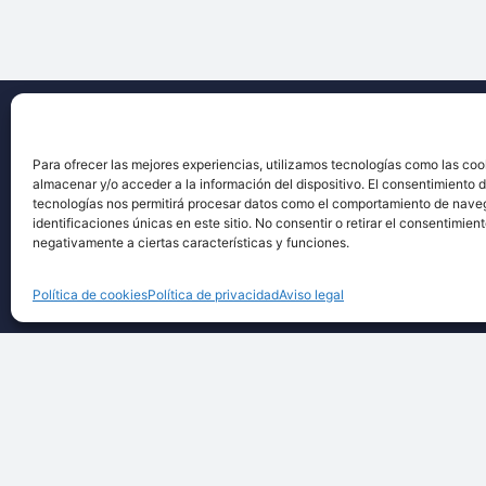
Para ofrecer las mejores experiencias, utilizamos tecnologías como las coo
almacenar y/o acceder a la información del dispositivo. El consentimiento 
tecnologías nos permitirá procesar datos como el comportamiento de nave
identificaciones únicas en este sitio. No consentir o retirar el consentimien
negativamente a ciertas características y funciones.
Techsolids
está formado por las empresa
®
tecnología y los servicios para el proces
Política de cookies
Política de privacidad
Aviso legal
granulados y polvos secos
©2026 Techsolids® - Todos los derechos reservados
Pol