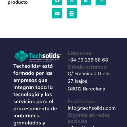
producto
Llámenos:
+34 93 238 68 68
Techsolids
está
Dónde estamos:
®
formado por las
C/ Francisco Giner,
empresas que
27, bajos
integran toda la
08012 Barcelona
tecnología y los
Escríbanos:
servicios para el
info@techsolids.com
procesamiento de
Síganos en redes
materiales
sociales
granulados y