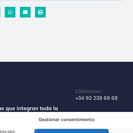
Llámenos:
+34 93 238 68 68
s que integran toda la
amiento de materiales
Gestionar consentimiento
Escríbanos:
info@techsolids.com
kies para