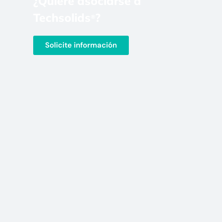
¿Quiere asociarse a
Techsolids
?
®
Solicite información