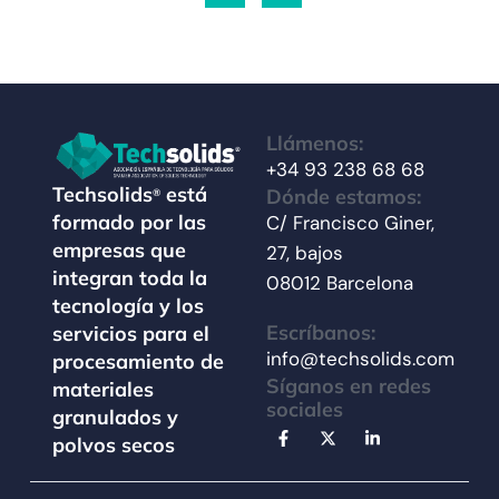
Llámenos:
+34 93 238 68 68
Techsolids
está
Dónde estamos:
®
formado por las
C/ Francisco Giner,
empresas que
27, bajos
integran toda la
08012 Barcelona
tecnología y los
Escríbanos:
servicios para el
info@techsolids.com
procesamiento de
Síganos en redes
materiales
sociales
granulados y
polvos secos