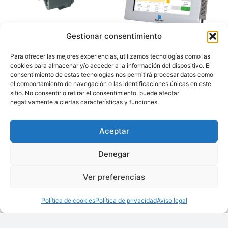
Contadores de
Controlador
Gestionar consentimiento
revoluciones SMD20
automático de
humedad Hydro-
Control
Para ofrecer las mejores experiencias, utilizamos tecnologías como las
cookies para almacenar y/o acceder a la información del dispositivo. El
consentimiento de estas tecnologías nos permitirá procesar datos como
el comportamiento de navegación o las identificaciones únicas en este
sitio. No consentir o retirar el consentimiento, puede afectar
negativamente a ciertas características y funciones.
Aceptar
Controlador de
Pantalla táctil de
sobrepresión MN21T
visualización y
Denegar
configuración Hydro-
View
Ver preferencias
Política de cookies
Política de privacidad
Aviso legal