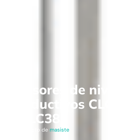
Sensores de nivel
conductivos CLC40
y CLC38
Un producto de
masiste