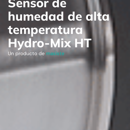
Sensor de
humedad de alta
temperatura
Hydro-Mix HT
Un producto de
masiste