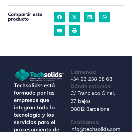
Compartir este
producto
Llámenos:
+34 93 238 68 68
Techsolids
está
Dónde estamos:
®
formado por las
C/ Francisco Giner,
empresas que
27, bajos
integran toda la
08012 Barcelona
tecnología y los
Escríbanos:
servicios para el
info@techsolids.com
procesamiento de