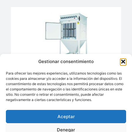
Gestionar consentimiento
Filtros, Cartuchos Y Bolsas Filtrantes
Para ofrecer las mejores experiencias, utilizamos tecnologías como las
Ofrecido por:
cookies para almacenar y/o acceder a la información del dispositivo. El
CAPERVA
consentimiento de estas tecnologías nos permitirá procesar datos como
el comportamiento de navegación o las identificaciones únicas en este
sitio. No consentir o retirar el consentimiento, puede afectar
negativamente a ciertas características y funciones.
Llámenos:
Aceptar
+34 93 238 68 68
Techsolids
está
Dónde estamos:
®
Denegar