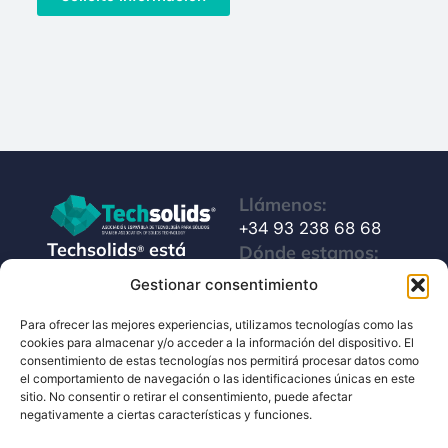
Llámenos:
+34 93 238 68 68
Techsolids
está
Dónde estamos:
®
formado por las
C/ Francisco Giner,
Gestionar consentimiento
empresas que
27, bajos
integran toda la
Para ofrecer las mejores experiencias, utilizamos tecnologías como las
08012 Barcelona
cookies para almacenar y/o acceder a la información del dispositivo. El
tecnología y los
consentimiento de estas tecnologías nos permitirá procesar datos como
Escríbanos:
servicios para el
el comportamiento de navegación o las identificaciones únicas en este
info@techsolids.com
procesamiento de
sitio. No consentir o retirar el consentimiento, puede afectar
negativamente a ciertas características y funciones.
Síganos en redes
materiales
sociales