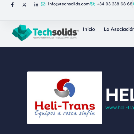
info@techsolids.com
+34 93 238 68 68
Inicio
La Asociació
HEL
www.heli-tra