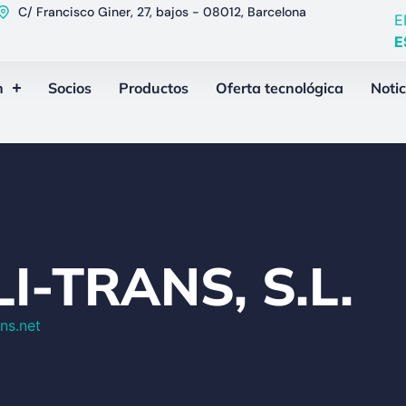
C/ Francisco Giner, 27, bajos - 08012, Barcelona
E
E
n
Socios
Productos
Oferta tecnológica
Notic
I-TRANS, S.L.
ns.net