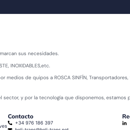
s marcan sus necesidades.
TE, INOXIDABLES,etc.
 por medios de quipos a ROSCA SINFÍN, Transportadores, 
l sector, y por la tecnología que disponemos, estamos 
Contacto
Re
+34 976 186 397
aves
heli-trans@heli-trans.net