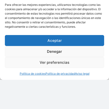
nos reconozca por nuestra responsabilidad
Para ofrecer las mejores experiencias, utilizamos tecnologías como las
cookies para almacenar y/o acceder a la información del dispositivo. El
social y por nuestro liderazgo en el compromiso
consentimiento de estas tecnologías nos permitirá procesar datos como
con nuestro entorno.
el comportamiento de navegación o las identificaciones únicas en este
sitio. No consentir o retirar el consentimiento, puede afectar
negativamente a ciertas características y funciones.
Dirección
Parque Tecnológico de Valencia. - Avda. Benjamín
Aceptar
Franklin, 5-11
Denegar
46980 -
Paterna
Valencia,
España
Ver preferencias
Contacto
+34 961 366 090
Política de cookies
Política de privacidad
Aviso legal
informacion@ainia.es
www.ainia.es
Redes sociales