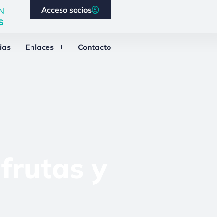
Acceso socios
N
S
ias
Enlaces
Contacto
frutas y