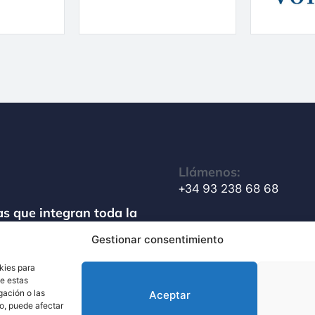
Llámenos:
+34 93 238 68 68
s que integran toda la
amiento de materiales
Gestionar consentimiento
Escríbanos:
info@techsolids.com
kies para
de estas
gación o las
Aceptar
to, puede afectar