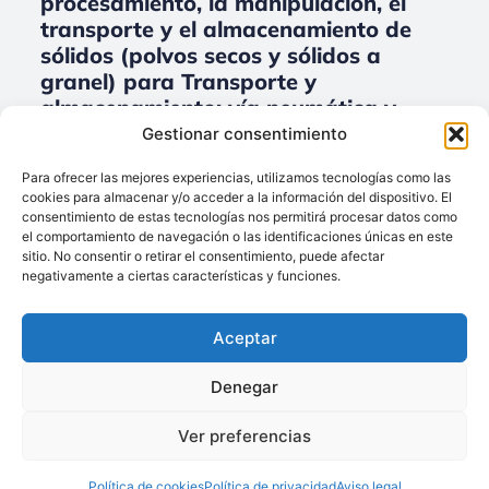
procesamiento, la manipulación, el
transporte y el almacenamiento de
sólidos (polvos secos y sólidos a
granel) para Transporte y
almacenamiento: vía neumática y
mecánica, sinfines, elevadores, silos,
Gestionar consentimiento
tolvas.
Para ofrecer las mejores experiencias, utilizamos tecnologías como las
cookies para almacenar y/o acceder a la información del dispositivo. El
No data was found
consentimiento de estas tecnologías nos permitirá procesar datos como
el comportamiento de navegación o las identificaciones únicas en este
sitio. No consentir o retirar el consentimiento, puede afectar
negativamente a ciertas características y funciones.
Llámenos:
+34 93 238 68 68
Aceptar
Techsolids
está
Dónde estamos:
®
formado por las
C/ Francisco Giner,
Denegar
empresas que
27, bajos
integran toda la
Ver preferencias
08012 Barcelona
tecnología y los
Política de cookies
Política de privacidad
Aviso legal