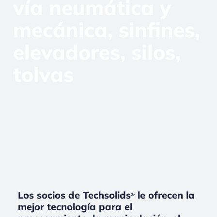
vía neumática y
mecánica, sinfines,
elevadores, silos,
tolvas
Los socios de Techsolids
le ofrecen la
®
mejor tecnología para el