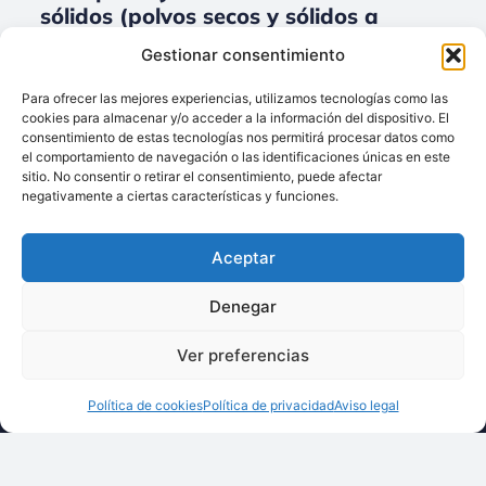
sólidos (polvos secos y sólidos a
granel) para Accesorios.
Gestionar consentimiento
No data was found
Para ofrecer las mejores experiencias, utilizamos tecnologías como las
cookies para almacenar y/o acceder a la información del dispositivo. El
consentimiento de estas tecnologías nos permitirá procesar datos como
el comportamiento de navegación o las identificaciones únicas en este
sitio. No consentir o retirar el consentimiento, puede afectar
Llámenos:
negativamente a ciertas características y funciones.
+34 93 238 68 68
Techsolids
está
Dónde estamos:
®
Aceptar
formado por las
C/ Francisco Giner,
empresas que
27, bajos
Denegar
integran toda la
08012 Barcelona
tecnología y los
Ver preferencias
Escríbanos:
servicios para el
info@techsolids.com
procesamiento de
Política de cookies
Política de privacidad
Aviso legal
Síganos en redes
materiales
sociales
granulados y
polvos secos