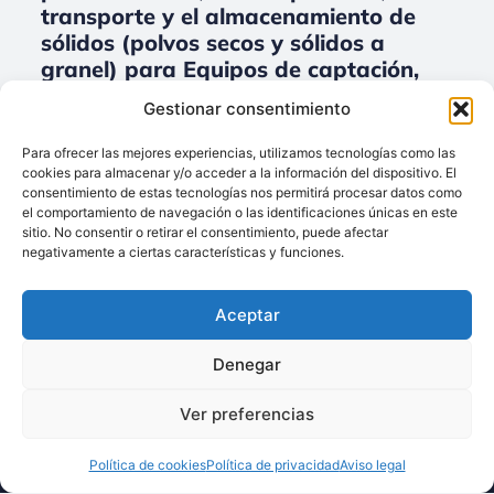
transporte y el almacenamiento de
sólidos (polvos secos y sólidos a
granel) para Equipos de captación,
filtración y tratamiento
Gestionar consentimiento
medioambiental.
Para ofrecer las mejores experiencias, utilizamos tecnologías como las
No data was found
cookies para almacenar y/o acceder a la información del dispositivo. El
consentimiento de estas tecnologías nos permitirá procesar datos como
el comportamiento de navegación o las identificaciones únicas en este
sitio. No consentir o retirar el consentimiento, puede afectar
negativamente a ciertas características y funciones.
Llámenos:
+34 93 238 68 68
Aceptar
Techsolids
está
Dónde estamos:
®
formado por las
C/ Francisco Giner,
Denegar
empresas que
27, bajos
integran toda la
08012 Barcelona
Ver preferencias
tecnología y los
Escríbanos:
servicios para el
Política de cookies
Política de privacidad
Aviso legal
info@techsolids.com
procesamiento de