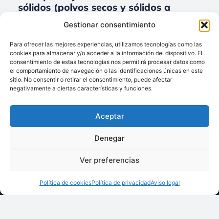
sólidos (polvos secos y sólidos a
granel) para Conductos/ Tuberías.
Gestionar consentimiento
No data was found
Para ofrecer las mejores experiencias, utilizamos tecnologías como las
cookies para almacenar y/o acceder a la información del dispositivo. El
consentimiento de estas tecnologías nos permitirá procesar datos como
el comportamiento de navegación o las identificaciones únicas en este
sitio. No consentir o retirar el consentimiento, puede afectar
Llámenos:
negativamente a ciertas características y funciones.
+34 93 238 68 68
Techsolids
está
Dónde estamos:
®
Aceptar
formado por las
C/ Francisco Giner,
empresas que
27, bajos
Denegar
integran toda la
08012 Barcelona
tecnología y los
Ver preferencias
Escríbanos:
servicios para el
info@techsolids.com
procesamiento de
Política de cookies
Política de privacidad
Aviso legal
Síganos en redes
materiales
sociales
granulados y
polvos secos