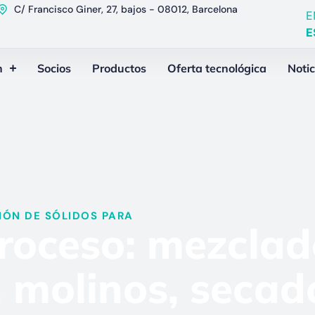
C/ Francisco Giner, 27, bajos - 08012, Barcelona
E
E
n
Socios
Productos
Oferta tecnológica
Notic
ÓN DE SÓLIDOS PARA​
roceso: mezclad
molinos, secad