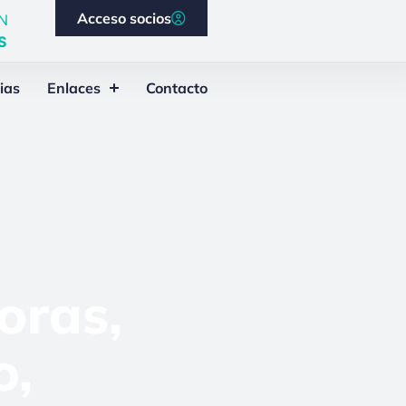
Acceso socios
N
S
ias
Enlaces
Contacto
oras,
o,