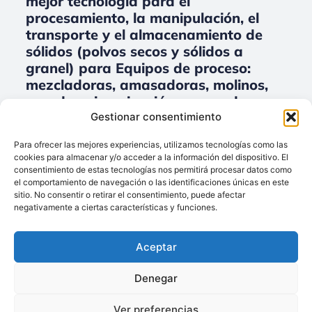
mejor tecnología para el
procesamiento, la manipulación, el
transporte y el almacenamiento de
sólidos (polvos secos y sólidos a
granel) para Equipos de proceso:
mezcladoras, amasadoras, molinos,
secado, micronización, separadores,
embalaje.
Gestionar consentimiento
No data was found
Para ofrecer las mejores experiencias, utilizamos tecnologías como las
cookies para almacenar y/o acceder a la información del dispositivo. El
consentimiento de estas tecnologías nos permitirá procesar datos como
el comportamiento de navegación o las identificaciones únicas en este
sitio. No consentir o retirar el consentimiento, puede afectar
Llámenos:
negativamente a ciertas características y funciones.
+34 93 238 68 68
Techsolids
está
Dónde estamos:
®
Aceptar
formado por las
C/ Francisco Giner,
empresas que
27, bajos
Denegar
integran toda la
08012 Barcelona
tecnología y los
Ver preferencias