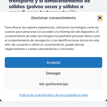
transporte y el almacenamiento de
sólidos (polvos secos y sólidos a
granel) para Instrumentación,
medición y reglaje.
Gestionar consentimiento
No data was found
Para ofrecer las mejores experiencias, utilizamos tecnologías como las
cookies para almacenar y/o acceder a la información del dispositivo. El
consentimiento de estas tecnologías nos permitirá procesar datos como
el comportamiento de navegación o las identificaciones únicas en este
sitio. No consentir o retirar el consentimiento, puede afectar
Llámenos:
negativamente a ciertas características y funciones.
+34 93 238 68 68
Techsolids
está
Dónde estamos:
®
Aceptar
formado por las
C/ Francisco Giner,
empresas que
27, bajos
Denegar
integran toda la
08012 Barcelona
tecnología y los
Ver preferencias
Escríbanos:
servicios para el
info@techsolids.com
procesamiento de
Política de cookies
Política de privacidad
Aviso legal
Síganos en redes
materiales
sociales