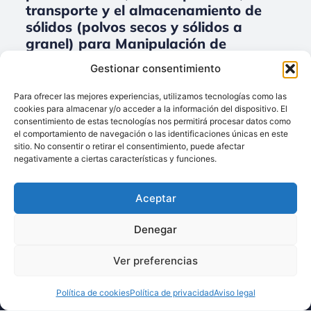
transporte y el almacenamiento de
sólidos (polvos secos y sólidos a
granel) para Manipulación de
grandes cantidades de productos
Gestionar consentimiento
sólidos.
Para ofrecer las mejores experiencias, utilizamos tecnologías como las
No data was found
cookies para almacenar y/o acceder a la información del dispositivo. El
consentimiento de estas tecnologías nos permitirá procesar datos como
el comportamiento de navegación o las identificaciones únicas en este
sitio. No consentir o retirar el consentimiento, puede afectar
negativamente a ciertas características y funciones.
Llámenos:
+34 93 238 68 68
Aceptar
Techsolids
está
Dónde estamos:
®
formado por las
C/ Francisco Giner,
Denegar
empresas que
27, bajos
integran toda la
08012 Barcelona
Ver preferencias
tecnología y los
Escríbanos:
servicios para el
Política de cookies
Política de privacidad
Aviso legal
info@techsolids.com
procesamiento de