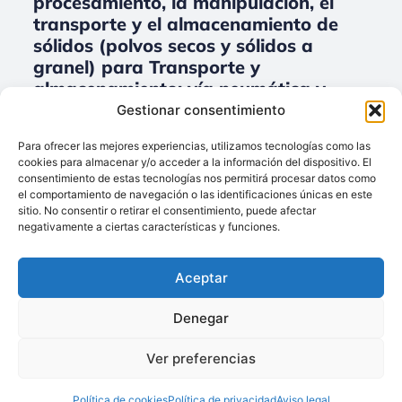
procesamiento, la manipulación, el
transporte y el almacenamiento de
sólidos (polvos secos y sólidos a
granel) para Transporte y
almacenamiento: vía neumática y
mecánica, sinfines, elevadores, silos,
Gestionar consentimiento
tolvas.
Para ofrecer las mejores experiencias, utilizamos tecnologías como las
cookies para almacenar y/o acceder a la información del dispositivo. El
No data was found
consentimiento de estas tecnologías nos permitirá procesar datos como
el comportamiento de navegación o las identificaciones únicas en este
sitio. No consentir o retirar el consentimiento, puede afectar
negativamente a ciertas características y funciones.
Llámenos:
+34 93 238 68 68
Aceptar
Techsolids
está
Dónde estamos:
®
formado por las
C/ Francisco Giner,
Denegar
empresas que
27, bajos
integran toda la
Ver preferencias
08012 Barcelona
tecnología y los
Política de cookies
Política de privacidad
Aviso legal