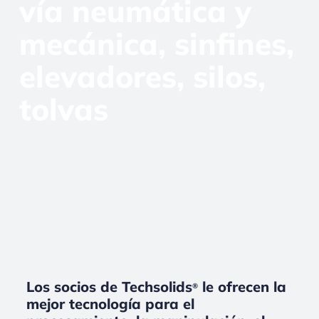
vía neumática y
mecánica, sinfines,
elevadores, silos,
tolvas
Los socios de Techsolids
le ofrecen la
®
mejor tecnología para el