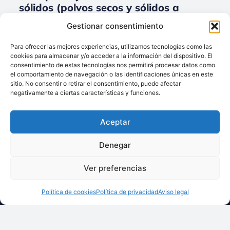
sólidos (polvos secos y sólidos a
granel) para Accesorios.
Gestionar consentimiento
No data was found
Para ofrecer las mejores experiencias, utilizamos tecnologías como las
cookies para almacenar y/o acceder a la información del dispositivo. El
consentimiento de estas tecnologías nos permitirá procesar datos como
el comportamiento de navegación o las identificaciones únicas en este
sitio. No consentir o retirar el consentimiento, puede afectar
Llámenos:
negativamente a ciertas características y funciones.
+34 93 238 68 68
Techsolids
está
Dónde estamos:
®
Aceptar
formado por las
C/ Francisco Giner,
empresas que
27, bajos
Denegar
integran toda la
08012 Barcelona
tecnología y los
Ver preferencias
Escríbanos:
servicios para el
info@techsolids.com
procesamiento de
Política de cookies
Política de privacidad
Aviso legal
Síganos en redes
materiales
sociales
granulados y
polvos secos