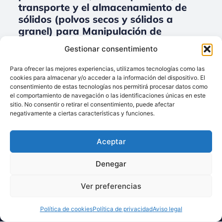
transporte y el almacenamiento de
sólidos (polvos secos y sólidos a
granel) para Manipulación de
grandes cantidades de productos
Gestionar consentimiento
sólidos.
Para ofrecer las mejores experiencias, utilizamos tecnologías como las
No data was found
cookies para almacenar y/o acceder a la información del dispositivo. El
consentimiento de estas tecnologías nos permitirá procesar datos como
el comportamiento de navegación o las identificaciones únicas en este
sitio. No consentir o retirar el consentimiento, puede afectar
negativamente a ciertas características y funciones.
Llámenos:
+34 93 238 68 68
Aceptar
Techsolids
está
Dónde estamos:
®
formado por las
C/ Francisco Giner,
Denegar
empresas que
27, bajos
integran toda la
08012 Barcelona
Ver preferencias
tecnología y los
Escríbanos:
servicios para el
Política de cookies
Política de privacidad
Aviso legal
info@techsolids.com
procesamiento de