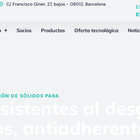
C/ Francisco Giner, 27, bajos - 08012, Barcelona
E
E
n
Socios
Productos
Oferta tecnológica
Notic
ÓN DE SÓLIDOS PARA​
sistentes al des
os, antiadherent