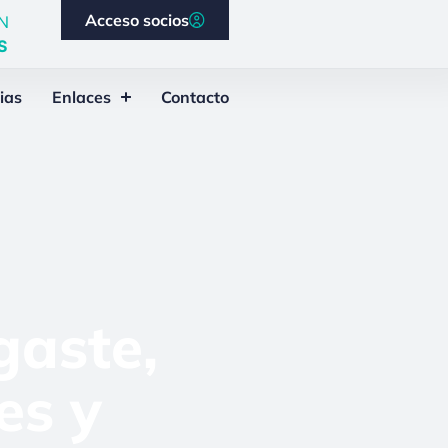
Acceso socios
N
S
ias
Enlaces
Contacto
gaste,
es y