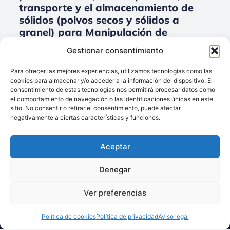
transporte y el almacenamiento de
sólidos (polvos secos y sólidos a
granel) para Manipulación de
grandes cantidades de productos
Gestionar consentimiento
sólidos.
Para ofrecer las mejores experiencias, utilizamos tecnologías como las
No data was found
cookies para almacenar y/o acceder a la información del dispositivo. El
consentimiento de estas tecnologías nos permitirá procesar datos como
el comportamiento de navegación o las identificaciones únicas en este
sitio. No consentir o retirar el consentimiento, puede afectar
negativamente a ciertas características y funciones.
Llámenos:
+34 93 238 68 68
Aceptar
Techsolids
está
Dónde estamos:
®
formado por las
C/ Francisco Giner,
Denegar
empresas que
27, bajos
integran toda la
08012 Barcelona
Ver preferencias
tecnología y los
Escríbanos:
servicios para el
Política de cookies
Política de privacidad
Aviso legal
info@techsolids.com
procesamiento de